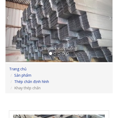
Previous
Ne
Sàn deck xuất xưởng
Trang chủ
Sản phẩm
Thép chấn định hình
Khay thép chấn