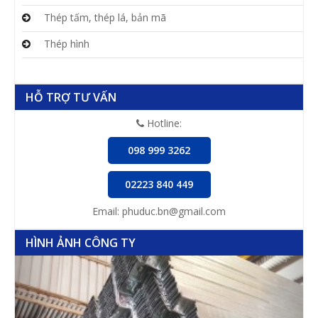
Thép tấm, thép lá, bản mã
Thép hình
HỖ TRỢ TƯ VẤN
Hotline:
098 999 3262
02223 840 449
Email: phuduc.bn@gmail.com
HÌNH ẢNH CÔNG TY