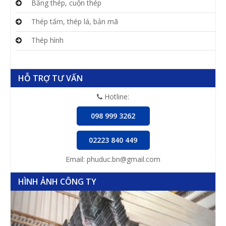
Băng thép, cuộn thép
Thép tấm, thép lá, bản mã
Thép hình
HỖ TRỢ TƯ VẤN
Hotline:
098 999 3262
02223 840 449
Email: phuduc.bn@gmail.com
HÌNH ẢNH CÔNG TY