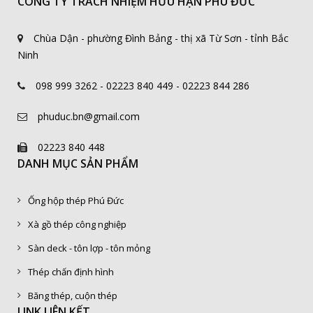
CÔNG TY TRÁCH NHIỆM HỮU HẠN PHÚ ĐỨC
Chùa Dận - phường Đình Bảng - thị xã Từ Sơn - tỉnh Bắc
Ninh
098 999 3262 - 02223 840 449 - 02223 844 286
phuduc.bn@gmail.com
02223 840 448
DANH MỤC SẢN PHẨM
Ống hộp thép Phú Đức
Xà gồ thép công nghiệp
Sàn deck - tôn lợp - tôn mỏng
Thép chấn định hình
Băng thép, cuộn thép
LINK LIÊN KẾT