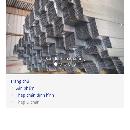
Previous
Ne
Sàn deck xuất xưởng
Trang chủ
Sản phẩm
Thép chấn định hình
Thép U chấn