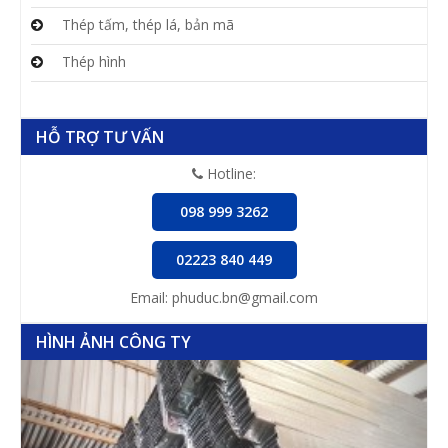
Thép tấm, thép lá, bản mã
Thép hình
HỖ TRỢ TƯ VẤN
Hotline:
098 999 3262
02223 840 449
Email: phuduc.bn@gmail.com
HÌNH ẢNH CÔNG TY