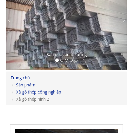
Previous
Ne
Sàn deck xuất xưởng
Trang chủ
Sản phẩm
Xà gồ thép công nghiệp
Xà gồ thép hình Z