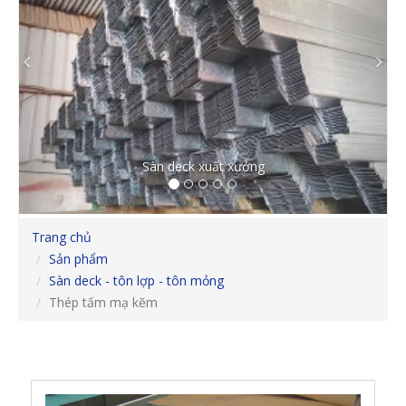
Previous
Ne
Sàn deck xuất xưởng
Trang chủ
Sản phẩm
Sàn deck - tôn lợp - tôn mỏng
Thép tấm mạ kẽm