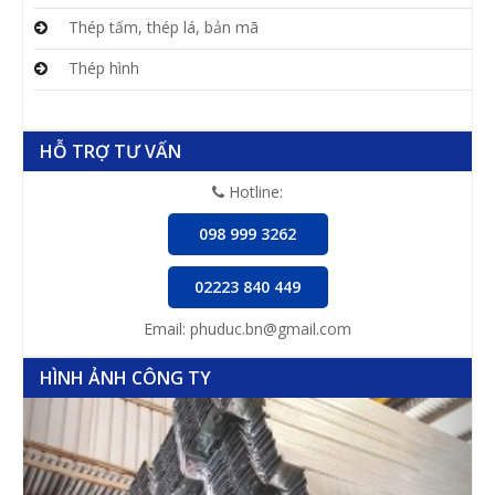
Thép tấm, thép lá, bản mã
Thép hình
HỖ TRỢ TƯ VẤN
Hotline:
098 999 3262
02223 840 449
Email: phuduc.bn@gmail.com
HÌNH ẢNH CÔNG TY