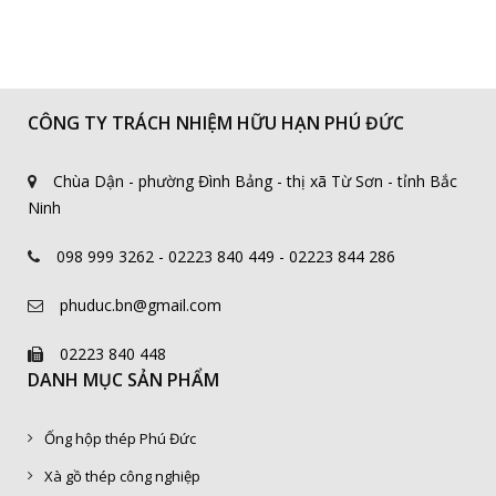
Tấm sàn thép liên hợp
CÔNG TY TRÁCH NHIỆM HỮU HẠN PHÚ ĐỨC
Chùa Dận - phường Đình Bảng - thị xã Từ Sơn - tỉnh Bắc
Ninh
098 999 3262 - 02223 840 449 - 02223 844 286
phuduc.bn@gmail.com
02223 840 448
DANH MỤC SẢN PHẨM
Ống hộp thép Phú Đức
Xà gồ thép công nghiệp