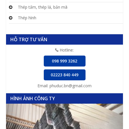
Thép tấm, thép lá, bản mã
Thép hình
HỖ TRỢ TƯ VẤN
Hotline:
098 999 3262
02223 840 449
Email: phuduc.bn@gmail.com
HÌNH ẢNH CÔNG TY