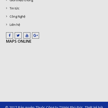
Giới thiệu chung
Tin tức
Công Nghệ
Liên hệ
MAPS ONLINE
© 2017 Bản quyền Thuộc Công ty TNHH Phú Đức. Thiết kế bởi