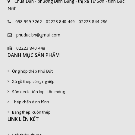
Chùa Dận - phường Đình Bảng - thị xã Từ Sơn - tỉnh Bắc
Ninh
098 999 3262 - 02223 840 449 - 02223 844 286
phuduc.bn@gmail.com
02223 840 448
DANH MỤC SẢN PHẨM
Ống hộp thép Phú Đức
Xà gồ thép công nghiệp
Sàn deck - tôn lợp - tôn mỏng
Thép chấn định hình
Băng thép, cuộn thép
LINK LIÊN KẾT