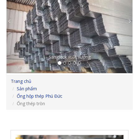
Previous
Ne
Sàn deck xuất xưởng
Trang chủ
Sản phẩm
Ống hộp thép Phú Đức
Ống thép tròn